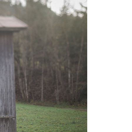
t
W ME