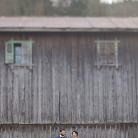
Contac
ada magna
FOLLO