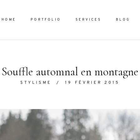
HOME
PORTFOLIO
SERVICES
BLOG
Home
Souffle automnal en montagne
Portfol
STYLISME
/
19 FÉVRIER 2015
Services
ornare vel
Blog
ulla sed
dum nulla
About
s mollis
ollis