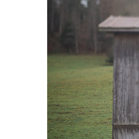
interdum. Etiam porta sem malesu
mollis euismod.