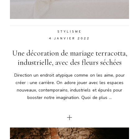
Aenean
lacinia
bibendum
nulla sed
STYLISME
consectetur.
4 JANVIER 2022
Aenean
lacinia
Une décoration de mariage terracotta,
bibendum
nulla sed
industrielle, avec des fleurs séchées
consectetur.
Maecenas
Direction un endroit atypique comme on les aime, pour
faucibus
créer : une carrière. On adore jouer avec les espaces
mollis
nouveaux, contemporains, industriels et épurés pour
interdum.
booster notre imagination. Quoi de plus ...
Maecenas
faucibus
mollis
interdum.
Etiam porta
sem