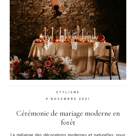
malesuada
magna
mollis
euismod.
FO
ME
STYLISME
9 NOVEMBRE 2021
Cérémonie de mariage moderne en
forêt
Le mélange des décorations modernes et naturelles, nous