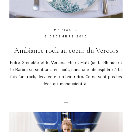
Aenean
lacinia
bibendum
nulla sed
MARIAGES
consectetur.
3 DÉCEMBRE 2015
Aenean
lacinia
Ambiance rock au coeur du Vercors
bibendum
nulla sed
Entre Grenoble et le Vercors, Elo et Matt (ou la Blonde et
consectetur.
le Barbu) se sont unis en août, dans une atmosphère à la
Maecenas
fois fun, rock, décalée et un brin retro. Ce ne sont pas les
faucibus
mollis
idées qui manquaient à ...
interdum.
Maecenas
faucibus
mollis
interdum.
Etiam porta
sem