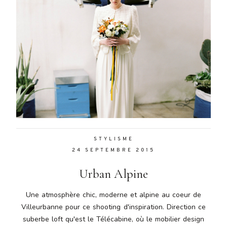
malesuada
magna
mollis
euismod.
FO
ME
STYLISME
24 SEPTEMBRE 2015
Urban Alpine
Une atmosphère chic, moderne et alpine au coeur de
Villeurbanne pour ce shooting d'inspiration. Direction ce
suberbe loft qu'est le Télécabine, où le mobilier design