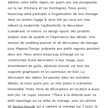
admirer notre belle région, en ayant une vue plongeante
malesuada
magna
sur le lac d’Annecy et les montagnes. Nous avons
mollis
beaucoup aimé participer à l’organisation de leur mariage,
euismod.
dans un univers hygge & slow life qui nous est cher,
mêlant la modernité, l’authenticité, la décoration
scandinave, la nature, un design épuré, des produits
simples mais de qualité et l’importance des détails. Une
FO
mission de wedding planner et de décorateur de mariage
ME
pour Majenia Design, préparée aux petits oignons pendant
deux ans. Nous avons beaucoup échangé sur la
construction d’une décoration à leur image, avec
énormément de goûts, déclinée ensuite sur tous les
supports graphiques et les panneaux en bois. La
décoration des tables fut pensée dans les moindres
détails, et nous avons pris un réel plaisir à scénariser
l’ensemble. Notre stock de décorations en location a aussi
bien plu. Un super souvenir ! Place à la détente avec ce
petit reportage sur la veille du mariage, avec les photos
de
qui a capturé le mariage sur 3 jours. Je
Baptiste Hauville