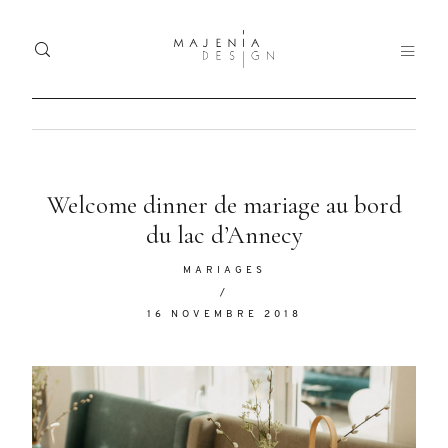
Home
Ho
Dolor
Welcome dinner de mariage au bord
Portfolio
Tristique
du lac d’Annecy
Port
Services
MARIAGES
Serv
/
Blog
16 NOVEMBRE 2018
Blo
Nullam
quis risus
About
Abo
eget urna
mollis
Contact
Con
ornare vel
eu leo.