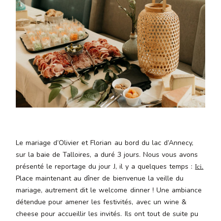
Aenean
lacinia
bibendum
nulla sed
consectetur.
Aenean
lacinia
bibendum
nulla sed
consectetur.
Maecenas
faucibus
mollis
Le mariage d’Olivier et Florian au bord du lac d’Annecy,
interdum.
sur la baie de Talloires, a duré 3 jours. Nous vous avons
Maecenas
présenté le reportage du jour J, il y a quelques temps :
Ici.
faucibus
Place maintenant au dîner de bienvenue la veille du
mollis
mariage, autrement dit le welcome dinner ! Une ambiance
interdum.
détendue pour amener les festivités, avec un wine &
Etiam porta
cheese pour accueillir les invités. Ils ont tout de suite pu
sem