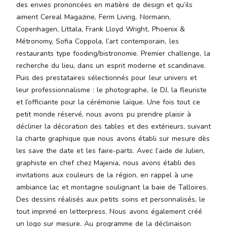
des envies prononcées en matière de design et qu’ils
malesuada
magna
aiment Cereal Magazine, Ferm Living, Normann,
mollis
Copenhagen, Littala, Frank Lloyd Wright, Phoenix &
euismod.
Métronomy, Sofia Coppola, l’art contemporain, les
restaurants type fooding/bistronomie. Premier challenge, la
recherche du lieu, dans un esprit moderne et scandinave.
Puis des prestataires sélectionnés pour leur univers et
FO
leur professionnalisme : le photographe, le DJ, la fleuriste
ME
et l’officiante pour la cérémonie laïque. Une fois tout ce
petit monde réservé, nous avons pu prendre plaisir à
décliner la décoration des tables et des extérieurs, suivant
la charte graphique que nous avons établi sur mesure dès
les save the date et les faire-parts. Avec l’aide de Julien,
graphiste en chef chez Majenia, nous avons établi des
invitations aux couleurs de la région, en rappel à une
ambiance lac et montagne soulignant la baie de Talloires.
Des dessins réalisés aux petits soins et personnalisés, le
tout imprimé en letterpress. Nous avons également créé
un logo sur mesure. Au programme de la déclinaison