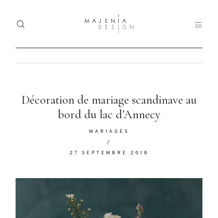
Home
Ho
Dolor
Décoration de mariage scandinave au
Portfolio
Tristique
bord du lac d’Annecy
Port
Services
MARIAGES
Serv
/
Blog
27 SEPTEMBRE 2018
Blo
Nullam
quis risus
About
Abo
eget urna
mollis
Contact
Con
ornare vel
eu leo.