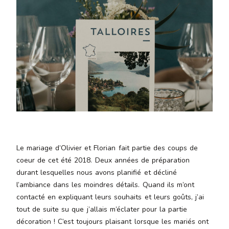
Aenean
lacinia
bibendum
nulla sed
consectetur.
Aenean
lacinia
bibendum
nulla sed
consectetur.
Maecenas
faucibus
mollis
Le mariage d’Olivier et Florian fait partie des coups de
interdum.
coeur de cet été 2018. Deux années de préparation
Maecenas
durant lesquelles nous avons planifié et décliné
faucibus
l’ambiance dans les moindres détails. Quand ils m’ont
mollis
contacté en expliquant leurs souhaits et leurs goûts, j’ai
interdum.
tout de suite su que j’allais m’éclater pour la partie
Etiam porta
décoration ! C’est toujours plaisant lorsque les mariés ont
sem