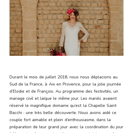
Aenean
lacinia
bibendum
nulla sed
consectetur.
Aenean
lacinia
bibendum
nulla sed
consectetur.
Maecenas
Durant le mois de juillet 2018, nous nous déplacions au
faucibus
mollis
Sud de la France, à Aix en Provence, pour la jolie journée
interdum.
d’Elodie et de François. Au programme des festivités, un
Maecenas
mariage civil et laïque le même jour. Les mariés avaient
faucibus
réservé le magnifique domaine qu’est la Chapelle Saint
mollis
Bacchi : une très belle découverte. Nous avons aidé ce
interdum.
couple fort aimable et plein d’enthousiasme, dans la
Etiam porta
préparation de leur grand jour avec la coordination du jour
sem