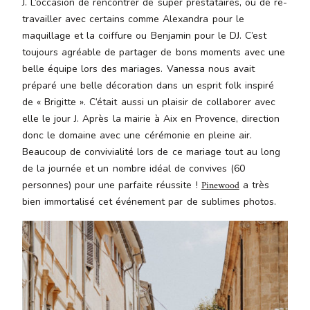
J. L’occasion de rencontrer de super prestataires, ou de re-
malesuada
travailler avec certains comme Alexandra pour le
magna
maquillage et la coiffure ou Benjamin pour le DJ. C’est
mollis
toujours agréable de partager de bons moments avec une
euismod.
belle équipe lors des mariages. Vanessa nous avait
préparé une belle décoration dans un esprit folk inspiré
de « Brigitte ». C’était aussi un plaisir de collaborer avec
FO
elle le jour J. Après la mairie à Aix en Provence, direction
ME
donc le domaine avec une cérémonie en pleine air.
Beaucoup de convivialité lors de ce mariage tout au long
de la journée et un nombre idéal de convives (60
personnes) pour une parfaite réussite !
a très
Pinewood
bien immortalisé cet événement par de sublimes photos.