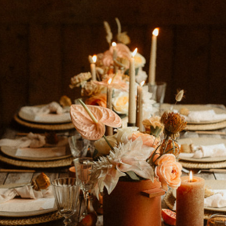
Contac
ada magna
FOLLO