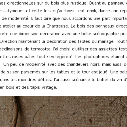
èches directionnelles sur du bois plus rustique. Quant au panne
 atypiques et cette fois-ci j’ai choisi : eat, drink, dance and re
e de modernité. Il faut dire que nous accordons une part importan
e atelier au coeur de la Chartreuse. Le bois des panneaux dire
pporte une dimension décorative avec une belle scénographie pou
 Direction maintenant la décoration des tables du mariage. Tout
linaisons de terracotta. J’ai choisi d’utiliser des assiettes te
iettes roses pâles toute en légèreté. Les photophores étaient
. Un peu de modernité avec des chandeliers noirs, mais aussi d
s de saison parsemés sur les tables et le tour est joué. Une pa
 dans les moindres détails. J’ai aussi scénarisé le buffet du vin
s en bois et des tapis vintage.