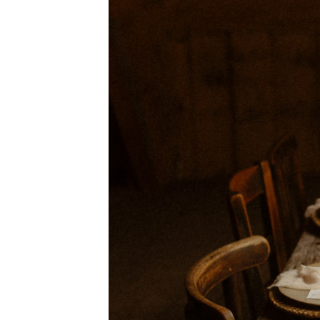
interdum. Etiam porta sem malesu
mollis euismod.