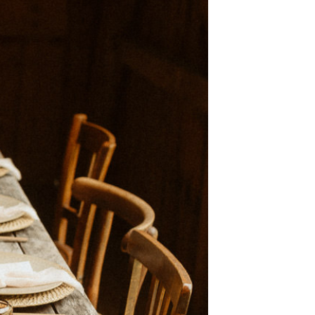
t
W ME