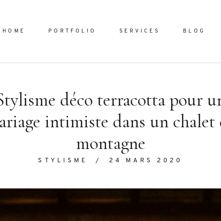
HOME
PORTFOLIO
SERVICES
BLOG
Stylisme déco terracotta pour u
Home
riage intimiste dans un chalet
Portfol
montagne
Services
ornare vel
STYLISME
/
24 MARS 2020
Blog
ulla sed
dum nulla
About
s mollis
ollis