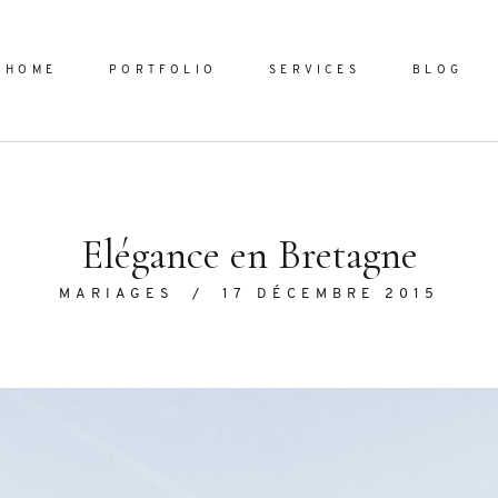
HOME
PORTFOLIO
SERVICES
BLOG
Home
Elégance en Bretagne
Portfol
MARIAGES
/
17 DÉCEMBRE 2015
Services
ornare vel
Blog
ulla sed
dum nulla
About
s mollis
ollis