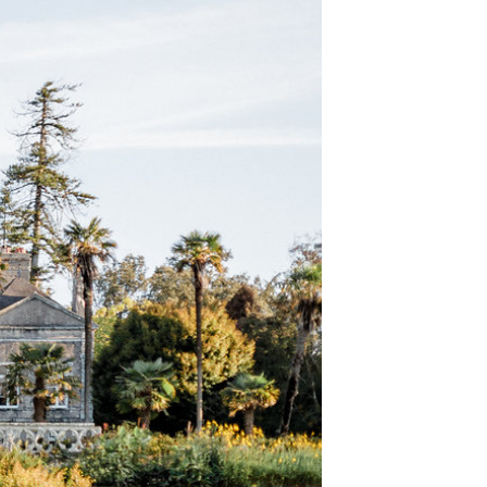
t
W ME