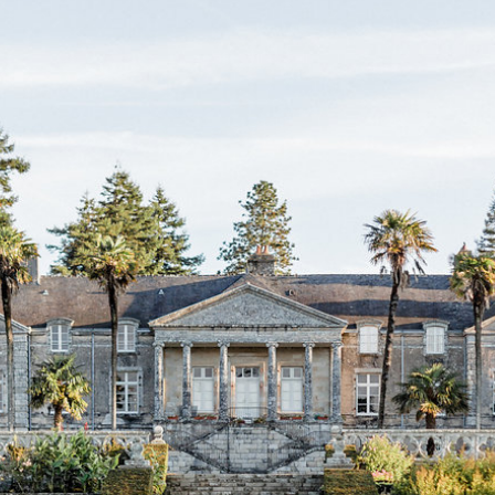
Contac
ada magna
FOLLO