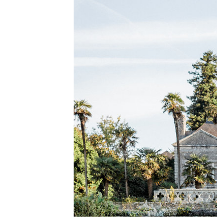
interdum. Etiam porta sem malesu
mollis euismod.