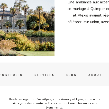
Contac
Une ambiance aux accen
ada magna
ce mariage à Quimper e
et Alexis avaient rés
célébrer leur union, ave
FOLLO
PORTFOLIO
SERVICES
BLOG
ABOUT
Basés en région Rhône-Alpes, entre Annecy et Lyon, nous nous
déplaçons dans toute la France pour décorer chacun de vos
événements.