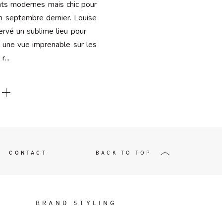
t
ts modernes mais chic pour
n septembre dernier. Louise
ervé un sublime lieu pour
c une vue imprenable sur les
r...
W ME
CONTACT
BACK TO TOP
BRAND STYLING