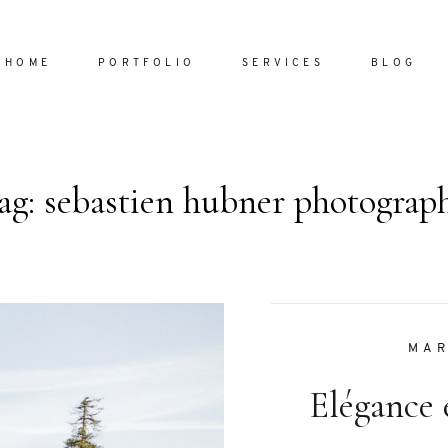
HOME
PORTFOLIO
SERVICES
BLOG
ag: sebastien hubner photograp
Home
Portfol
Services
ornare vel
Blog
ulla sed
MAR
dum nulla
Elégance 
About
s mollis
ollis