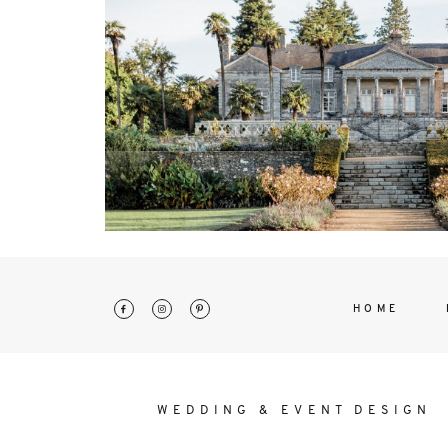
interdum. Etiam porta sem malesu
mollis euismod.
HOME
WEDDING & EVENT DESIGN