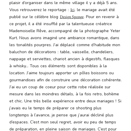
plaisir d’organiser dans le même village il y a déjà 5 ans.
malesuada
magna
Vous retrouverez le reportage :
. le mariage avait été
Ici
mollis
publié sur le célèbre blog
. Pour en revenir à
Design Sponge
euismod.
ce projet, il a été insufflé par la talentueuse créatrice
Mademoiselle Rêve, accompagné de la photographe Yeter
Kurt. Nous avons imaginé une ambiance romantique, dans
les tonalités pourpres. J’ai déplacé comme d’habitude mon
FO
baluchon de décorations : table, vaisselle, chandeliers,
ME
nappage et serviettes, chariot ancien à digestifs, flasques
à whisky… Tous ces éléments sont disponibles à la
location. J’aime toujours apporter un pôles boissons ou
gourmandises afin de construire une décoration cohérente.
J’ai eu un coup de coeur pour cette robe réalisée sur
mesure dans les moindres détails, à la fois retro, bohème
et chic. Une très belle expérience entre deux mariages ! Si
j’avais eu le temps de préparer ce shooting plus
longtemps à l’avance, je pense que j’aurai décliné plus
d’espaces. C’est mon seul regret, avoir eu peu de temps
de préparation, en pleine saison de mariages. C’est pour