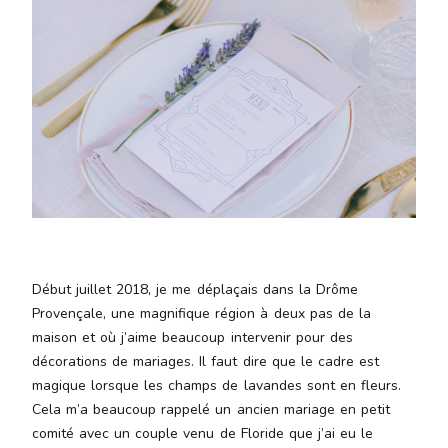
Aenean
lacinia
bibendum
nulla sed
consectetur.
Aenean
lacinia
bibendum
nulla sed
consectetur.
Maecenas
faucibus
mollis
Début juillet 2018, je me déplaçais dans la Drôme
interdum.
Provençale, une magnifique région à deux pas de la
Maecenas
maison et où j’aime beaucoup intervenir pour des
faucibus
décorations de mariages. Il faut dire que le cadre est
mollis
magique lorsque les champs de lavandes sont en fleurs.
interdum.
Cela m’a beaucoup rappelé un ancien mariage en petit
Etiam porta
comité avec un couple venu de Floride que j’ai eu le
sem