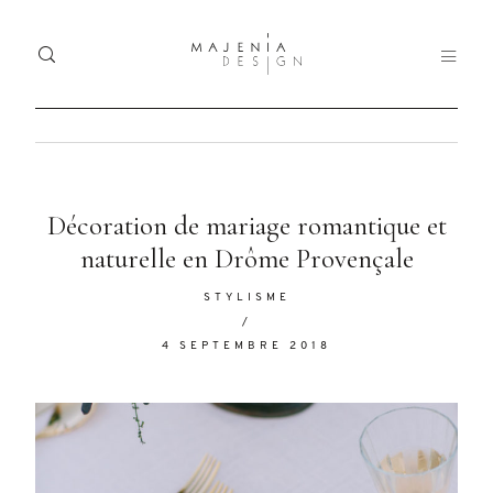
Home
Ho
Dolor
Décoration de mariage romantique et
Portfolio
Tristique
naturelle en Drôme Provençale
Port
Services
STYLISME
Serv
/
Blog
4 SEPTEMBRE 2018
Blo
Nullam
quis risus
About
Abo
eget urna
mollis
Contact
Con
ornare vel
eu leo.