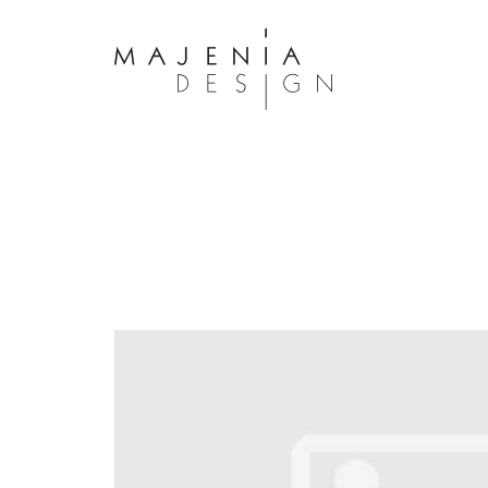
Dolor Tristique
Nullam quis risus eget urna mollis 
eu leo. Aenean lacinia bibendum n
consectetur. Aenean lacinia biben
sed consectetur. Maecenas faucibu
interdum. Maecenas faucibus m