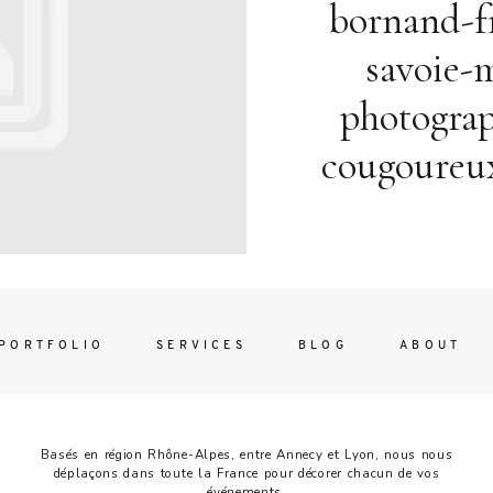
Contac
bornand-f
ada magna
savoie-
photogra
cougoureux
FOLLO
PORTFOLIO
SERVICES
BLOG
ABOUT
Basés en région Rhône-Alpes, entre Annecy et Lyon, nous nous
déplaçons dans toute la France pour décorer chacun de vos
événements.