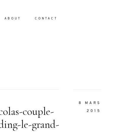
ABOUT
CONTACT
io
8 MARS
colas-couple-
2015
ding-le-grand-