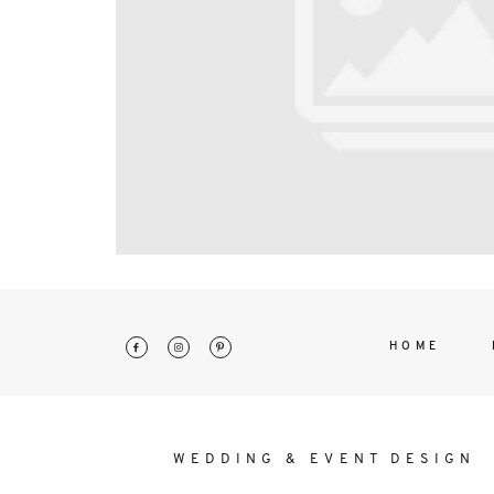
interdum. Etiam porta sem malesu
mollis euismod.
HOME
WEDDING & EVENT DESIGN