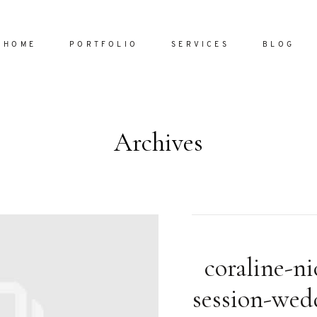
HOME
PORTFOLIO
SERVICES
BLOG
Archives
Home
Portfol
Services
ornare vel
Blog
ulla sed
coraline-ni
dum nulla
About
s mollis
session-wed
ollis