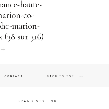
t
rance-haute-
marion-co-
phe-marion-
 (38 sur 316)
W ME
CONTACT
BACK TO TOP
BRAND STYLING