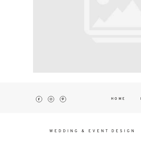
interdum. Etiam porta sem malesu
mollis euismod.
HOME
WEDDING & EVENT DESIGN