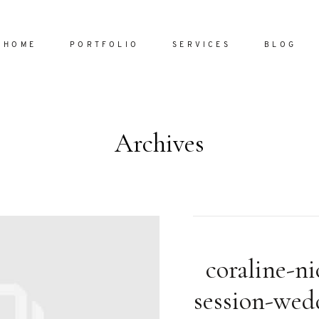
HOME
PORTFOLIO
SERVICES
BLOG
Archives
Home
Portfol
Services
ornare vel
Blog
ulla sed
coraline-ni
dum nulla
About
s mollis
session-wed
ollis