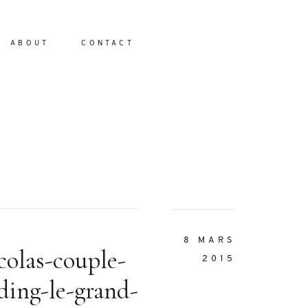
ABOUT
CONTACT
io
8 MARS
colas-couple-
2015
ding-le-grand-