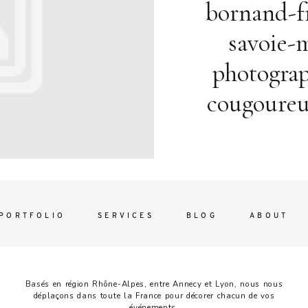
Contac
bornand-f
ada magna
savoie-
photogra
cougoureux
FOLLO
PORTFOLIO
SERVICES
BLOG
ABOUT
Basés en région Rhône-Alpes, entre Annecy et Lyon, nous nous
déplaçons dans toute la France pour décorer chacun de vos
événements.