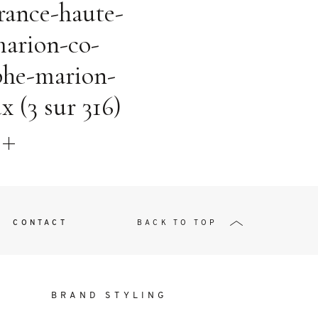
t
rance-haute-
marion-co-
phe-marion-
 (3 sur 316)
W ME
CONTACT
BACK TO TOP
BRAND STYLING