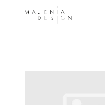
Dolor Tristique
Nullam quis risus eget urna mollis 
eu leo. Aenean lacinia bibendum n
consectetur. Aenean lacinia biben
sed consectetur. Maecenas faucibu
interdum. Maecenas faucibus m