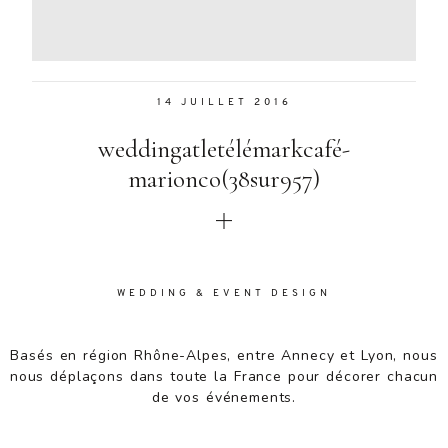
Aenean
lacinia
bibendum
nulla sed
14 JUILLET 2016
consectetur.
Aenean
weddingatletélémarkcafé-
lacinia
bibendum
marionco(38sur957)
nulla sed
consectetur.
Maecenas
faucibus
mollis
WEDDING & EVENT DESIGN
interdum.
Maecenas
faucibus
Basés en région Rhône-Alpes, entre Annecy et Lyon, nous
mollis
nous déplaçons dans toute la France pour décorer chacun
interdum.
de vos événements.
Etiam porta
sem