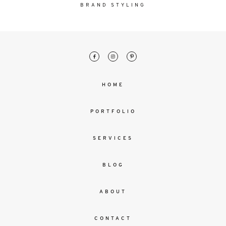
malesuada
BRAND STYLING
magna
mollis
euismod.
FO
HOME
ME
PORTFOLIO
SERVICES
BLOG
ABOUT
CONTACT