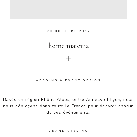
Aenean
lacinia
bibendum
nulla sed
20 OCTOBRE 2017
consectetur.
Aenean
home majenia
lacinia
bibendum
nulla sed
consectetur.
Maecenas
faucibus
WEDDING & EVENT DESIGN
mollis
interdum.
Basés en région Rhône-Alpes, entre Annecy et Lyon, nous
Maecenas
nous déplaçons dans toute la France pour décorer chacun
faucibus
de vos événements.
mollis
interdum.
Etiam porta
BRAND STYLING
sem