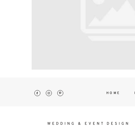
interdum. Etiam porta sem malesu
mollis euismod.
HOME
WEDDING & EVENT DESIGN