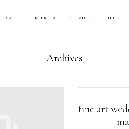
HOME
PORTFOLIO
SERVICES
BLOG
Archives
Home
Portfol
Services
ornare vel
Blog
ulla sed
fine art we
dum nulla
About
s mollis
ma
ollis