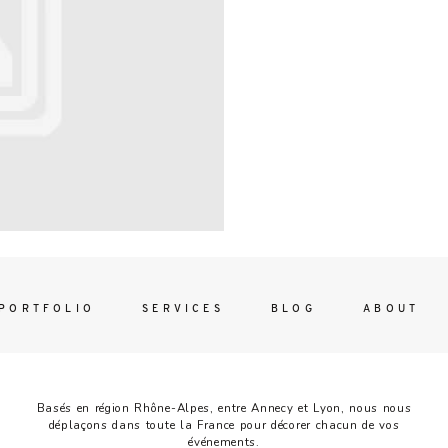
Contac
ada magna
FOLLO
PORTFOLIO
SERVICES
BLOG
ABOUT
Basés en région Rhône-Alpes, entre Annecy et Lyon, nous nous
déplaçons dans toute la France pour décorer chacun de vos
événements.