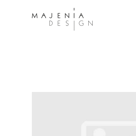
Dolor Tristique
Nullam quis risus eget urna mollis 
eu leo. Aenean lacinia bibendum n
consectetur. Aenean lacinia biben
sed consectetur. Maecenas faucibu
interdum. Maecenas faucibus m