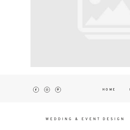
interdum. Etiam porta sem malesu
mollis euismod.
HOME
WEDDING & EVENT DESIGN