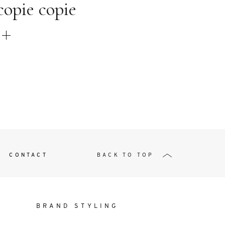
t
copie copie
W ME
CONTACT
BACK TO TOP
BRAND STYLING