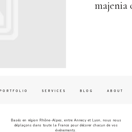
Contac
majenia 
ada magna
FOLLO
PORTFOLIO
SERVICES
BLOG
ABOUT
Basés en région Rhône-Alpes, entre Annecy et Lyon, nous nous
déplaçons dans toute la France pour décorer chacun de vos
événements.