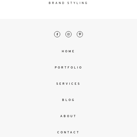
malesuada
BRAND STYLING
magna
mollis
euismod.
FO
HOME
ME
PORTFOLIO
SERVICES
BLOG
ABOUT
CONTACT