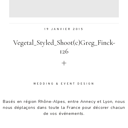
Aenean
lacinia
bibendum
nulla sed
19 JANVIER 2015
consectetur.
Aenean
Vegetal_Styled_Shoot(c)Greg_Finck-
lacinia
bibendum
126
nulla sed
consectetur.
Maecenas
faucibus
mollis
WEDDING & EVENT DESIGN
interdum.
Maecenas
faucibus
Basés en région Rhône-Alpes, entre Annecy et Lyon, nous
mollis
nous déplaçons dans toute la France pour décorer chacun
interdum.
de vos événements.
Etiam porta
sem