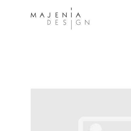
Dolor Tristique
Nullam quis risus eget urna mollis 
eu leo. Aenean lacinia bibendum n
consectetur. Aenean lacinia biben
sed consectetur. Maecenas faucibu
interdum. Maecenas faucibus m