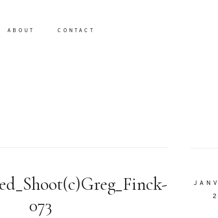
ABOUT
CONTACT
io
led_Shoot(c)Greg_Finck-
JAN
073