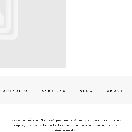
Contac
ada magna
FOLLO
PORTFOLIO
SERVICES
BLOG
ABOUT
Basés en région Rhône-Alpes, entre Annecy et Lyon, nous nous
déplaçons dans toute la France pour décorer chacun de vos
événements.