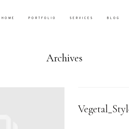
HOME
PORTFOLIO
SERVICES
BLOG
Archives
Home
Portfol
Services
ornare vel
Blog
ulla sed
Vegetal_Sty
dum nulla
About
s mollis
ollis