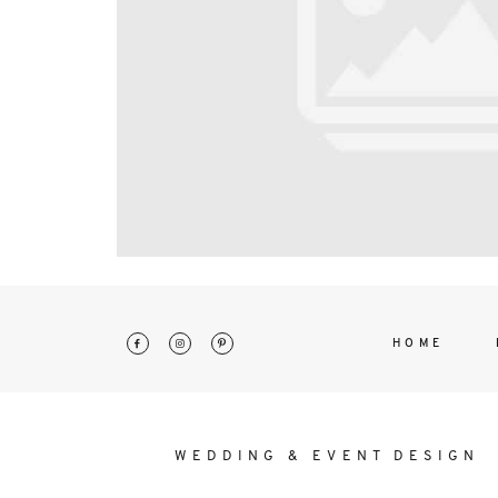
interdum. Etiam porta sem malesu
mollis euismod.
HOME
WEDDING & EVENT DESIGN