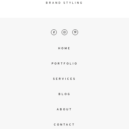
malesuada
BRAND STYLING
magna
mollis
euismod.
FO
HOME
ME
PORTFOLIO
SERVICES
BLOG
ABOUT
CONTACT