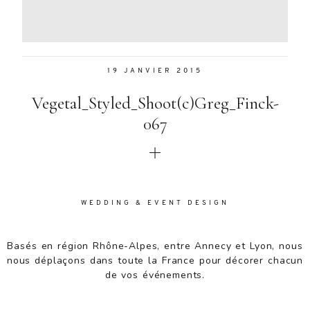
Aenean
lacinia
bibendum
nulla sed
19 JANVIER 2015
consectetur.
Aenean
Vegetal_Styled_Shoot(c)Greg_Finck-
lacinia
bibendum
067
nulla sed
consectetur.
Maecenas
faucibus
mollis
WEDDING & EVENT DESIGN
interdum.
Maecenas
faucibus
Basés en région Rhône-Alpes, entre Annecy et Lyon, nous
mollis
nous déplaçons dans toute la France pour décorer chacun
interdum.
de vos événements.
Etiam porta
sem