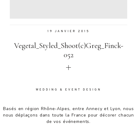
Aenean
lacinia
bibendum
nulla sed
19 JANVIER 2015
consectetur.
Aenean
Vegetal_Styled_Shoot(c)Greg_Finck-
lacinia
bibendum
052
nulla sed
consectetur.
Maecenas
faucibus
mollis
WEDDING & EVENT DESIGN
interdum.
Maecenas
faucibus
Basés en région Rhône-Alpes, entre Annecy et Lyon, nous
mollis
nous déplaçons dans toute la France pour décorer chacun
interdum.
de vos événements.
Etiam porta
sem