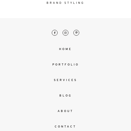
malesuada
BRAND STYLING
magna
mollis
euismod.
FO
HOME
ME
PORTFOLIO
SERVICES
BLOG
ABOUT
CONTACT