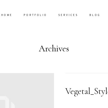
HOME
PORTFOLIO
SERVICES
BLOG
Archives
Home
Portfol
Services
ornare vel
Blog
ulla sed
Vegetal_Sty
dum nulla
About
s mollis
ollis