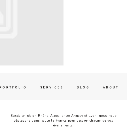
Contac
ada magna
FOLLO
PORTFOLIO
SERVICES
BLOG
ABOUT
Basés en région Rhône-Alpes, entre Annecy et Lyon, nous nous
déplaçons dans toute la France pour décorer chacun de vos
événements.