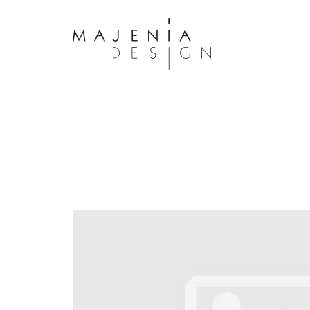
Dolor Tristique
Nullam quis risus eget urna mollis 
eu leo. Aenean lacinia bibendum n
consectetur. Aenean lacinia biben
sed consectetur. Maecenas faucibu
interdum. Maecenas faucibus m