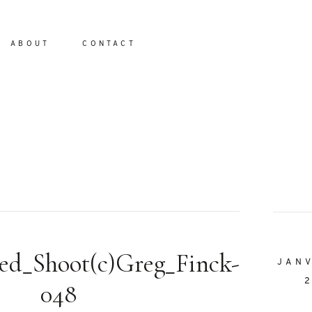
ABOUT
CONTACT
io
led_Shoot(c)Greg_Finck-
JAN
048