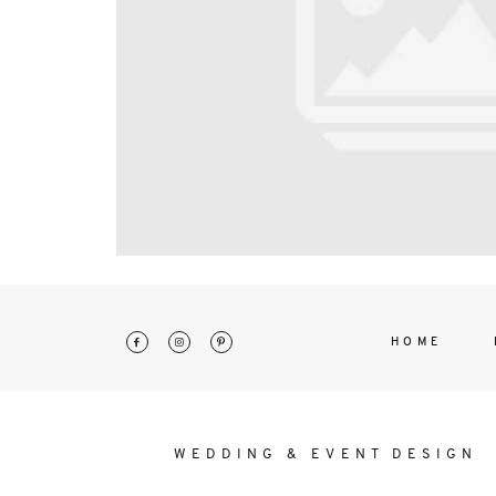
interdum. Etiam porta sem malesu
mollis euismod.
HOME
WEDDING & EVENT DESIGN