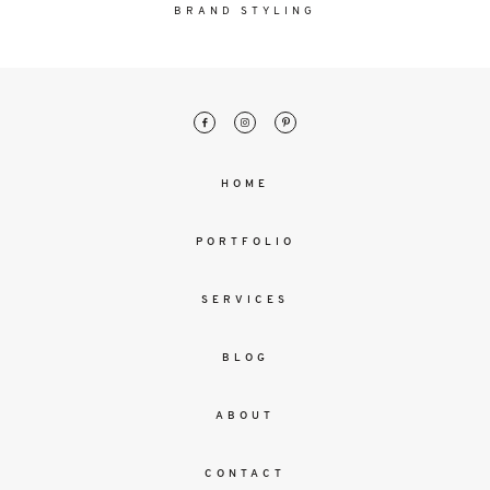
malesuada
BRAND STYLING
magna
mollis
euismod.
FO
HOME
ME
PORTFOLIO
SERVICES
BLOG
ABOUT
CONTACT