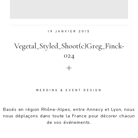
Aenean
lacinia
bibendum
nulla sed
19 JANVIER 2015
consectetur.
Aenean
Vegetal_Styled_Shoot(c)Greg_Finck-
lacinia
bibendum
024
nulla sed
consectetur.
Maecenas
faucibus
mollis
WEDDING & EVENT DESIGN
interdum.
Maecenas
faucibus
Basés en région Rhône-Alpes, entre Annecy et Lyon, nous
mollis
nous déplaçons dans toute la France pour décorer chacun
interdum.
de vos événements.
Etiam porta
sem