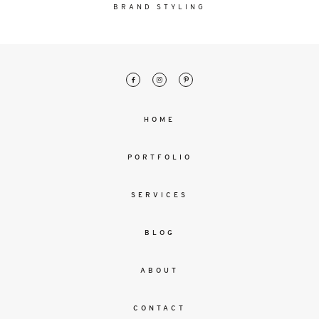
malesuada
BRAND STYLING
magna
mollis
euismod.
FO
HOME
ME
PORTFOLIO
SERVICES
BLOG
ABOUT
CONTACT