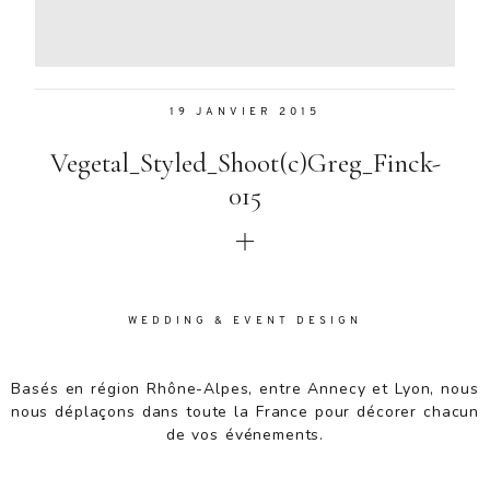
Aenean
lacinia
bibendum
nulla sed
19 JANVIER 2015
consectetur.
Aenean
Vegetal_Styled_Shoot(c)Greg_Finck-
lacinia
bibendum
015
nulla sed
consectetur.
Maecenas
faucibus
mollis
WEDDING & EVENT DESIGN
interdum.
Maecenas
faucibus
Basés en région Rhône-Alpes, entre Annecy et Lyon, nous
mollis
nous déplaçons dans toute la France pour décorer chacun
interdum.
de vos événements.
Etiam porta
sem