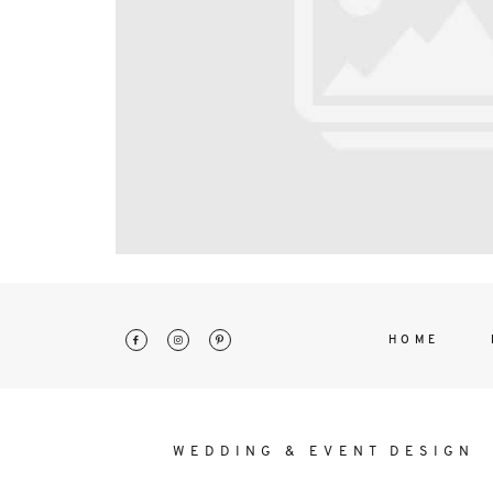
interdum. Etiam porta sem malesu
mollis euismod.
HOME
WEDDING & EVENT DESIGN