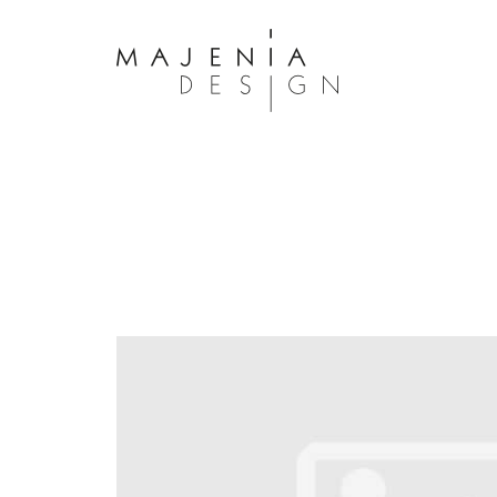
Dolor Tristique
Nullam quis risus eget urna mollis 
eu leo. Aenean lacinia bibendum n
consectetur. Aenean lacinia biben
sed consectetur. Maecenas faucibu
interdum. Maecenas faucibus m