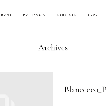
HOME
PORTFOLIO
SERVICES
BLOG
Archives
Home
Portfol
Services
ornare vel
Blog
ulla sed
Blanccoco_
dum nulla
About
s mollis
ollis