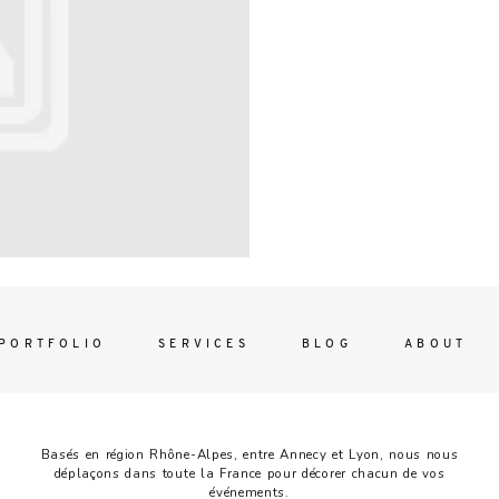
Contac
ada magna
FOLLO
PORTFOLIO
SERVICES
BLOG
ABOUT
Basés en région Rhône-Alpes, entre Annecy et Lyon, nous nous
déplaçons dans toute la France pour décorer chacun de vos
événements.