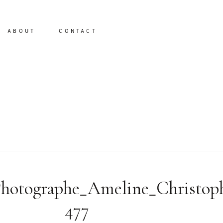
ABOUT
CONTACT
io
Photographe_Ameline_Christop
477