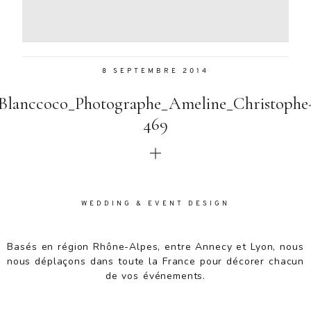
Aenean
lacinia
bibendum
nulla sed
8 SEPTEMBRE 2014
consectetur.
Aenean
Blanccoco_Photographe_Ameline_Christophe
lacinia
bibendum
469
nulla sed
consectetur.
Maecenas
faucibus
mollis
WEDDING & EVENT DESIGN
interdum.
Maecenas
faucibus
Basés en région Rhône-Alpes, entre Annecy et Lyon, nous
mollis
nous déplaçons dans toute la France pour décorer chacun
interdum.
de vos événements.
Etiam porta
sem