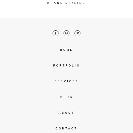
malesuada
BRAND STYLING
magna
mollis
euismod.
FO
HOME
ME
PORTFOLIO
SERVICES
BLOG
ABOUT
CONTACT