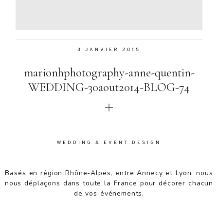
Aenean
lacinia
bibendum
nulla sed
3 JANVIER 2015
consectetur.
Aenean
marionhphotography-anne-quentin-
lacinia
bibendum
WEDDING-30aout2014-BLOG-74
nulla sed
consectetur.
Maecenas
faucibus
mollis
WEDDING & EVENT DESIGN
interdum.
Maecenas
faucibus
Basés en région Rhône-Alpes, entre Annecy et Lyon, nous
mollis
nous déplaçons dans toute la France pour décorer chacun
interdum.
de vos événements.
Etiam porta
sem