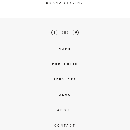
malesuada
BRAND STYLING
magna
mollis
euismod.
FO
HOME
ME
PORTFOLIO
SERVICES
BLOG
ABOUT
CONTACT