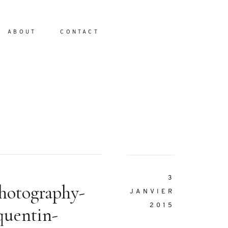
ABOUT
CONTACT
io
3
hotography-
JANVIER
2015
quentin-