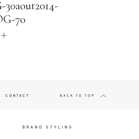
t
30aout2014-
OG-70
W ME
CONTACT
BACK TO TOP
BRAND STYLING