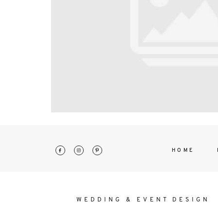
interdum. Etiam porta sem malesu
mollis euismod.
HOME
WEDDING & EVENT DESIGN