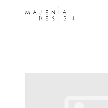
Dolor Tristique
Nullam quis risus eget urna mollis 
eu leo. Aenean lacinia bibendum n
consectetur. Aenean lacinia biben
sed consectetur. Maecenas faucibu
interdum. Maecenas faucibus m