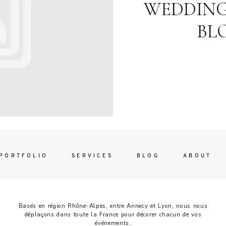
Contac
WEDDING-
ada magna
BL
FOLLO
PORTFOLIO
SERVICES
BLOG
ABOUT
Basés en région Rhône-Alpes, entre Annecy et Lyon, nous nous
déplaçons dans toute la France pour décorer chacun de vos
événements.