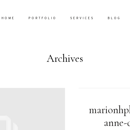
HOME
PORTFOLIO
SERVICES
BLOG
Archives
Home
Portfol
Services
ornare vel
Blog
ulla sed
marionhp
dum nulla
About
s mollis
anne-
ollis