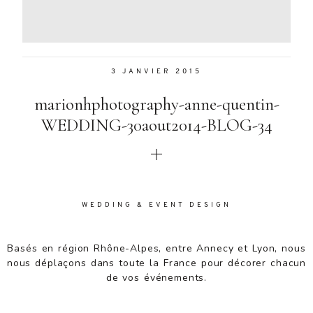
Aenean
lacinia
bibendum
nulla sed
3 JANVIER 2015
consectetur.
Aenean
marionhphotography-anne-quentin-
lacinia
bibendum
WEDDING-30aout2014-BLOG-34
nulla sed
consectetur.
Maecenas
faucibus
mollis
WEDDING & EVENT DESIGN
interdum.
Maecenas
faucibus
Basés en région Rhône-Alpes, entre Annecy et Lyon, nous
mollis
nous déplaçons dans toute la France pour décorer chacun
interdum.
de vos événements.
Etiam porta
sem