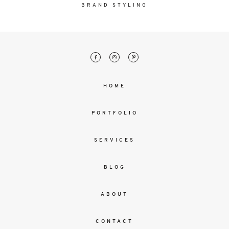
malesuada
BRAND STYLING
magna
mollis
euismod.
FO
HOME
ME
PORTFOLIO
SERVICES
BLOG
ABOUT
CONTACT