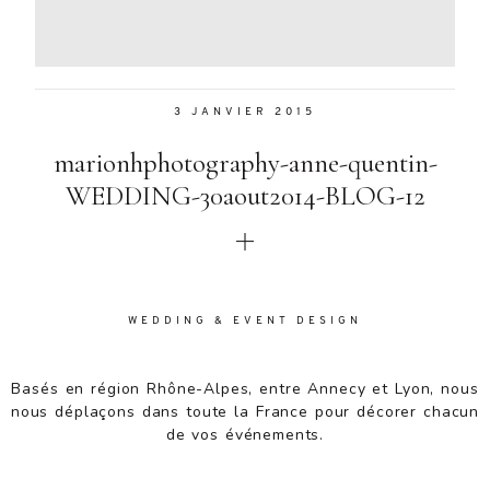
Aenean
lacinia
bibendum
nulla sed
3 JANVIER 2015
consectetur.
Aenean
marionhphotography-anne-quentin-
lacinia
bibendum
WEDDING-30aout2014-BLOG-12
nulla sed
consectetur.
Maecenas
faucibus
mollis
WEDDING & EVENT DESIGN
interdum.
Maecenas
faucibus
Basés en région Rhône-Alpes, entre Annecy et Lyon, nous
mollis
nous déplaçons dans toute la France pour décorer chacun
interdum.
de vos événements.
Etiam porta
sem