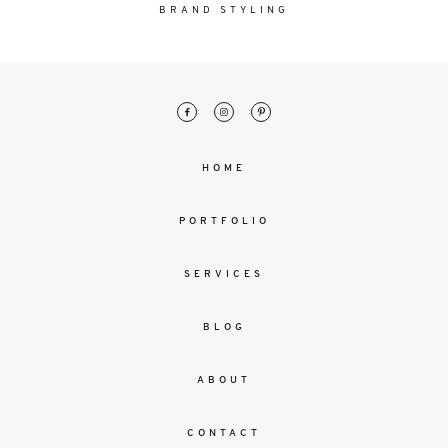
malesuada
BRAND STYLING
magna
mollis
euismod.
FO
HOME
ME
PORTFOLIO
SERVICES
BLOG
ABOUT
CONTACT