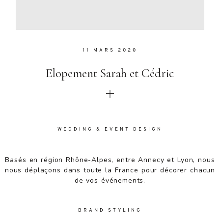
Aenean
lacinia
bibendum
nulla sed
11 MARS 2020
consectetur.
Aenean
Elopement Sarah et Cédric
lacinia
bibendum
nulla sed
consectetur.
Maecenas
faucibus
WEDDING & EVENT DESIGN
mollis
interdum.
Basés en région Rhône-Alpes, entre Annecy et Lyon, nous
Maecenas
nous déplaçons dans toute la France pour décorer chacun
faucibus
de vos événements.
mollis
interdum.
Etiam porta
BRAND STYLING
sem