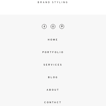
malesuada
BRAND STYLING
magna
mollis
euismod.
FO
HOME
ME
PORTFOLIO
SERVICES
BLOG
ABOUT
CONTACT