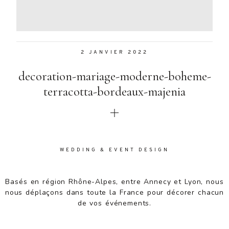
Aenean
lacinia
bibendum
nulla sed
2 JANVIER 2022
consectetur.
Aenean
decoration-mariage-moderne-boheme-
lacinia
bibendum
terracotta-bordeaux-majenia
nulla sed
consectetur.
Maecenas
faucibus
mollis
WEDDING & EVENT DESIGN
interdum.
Maecenas
faucibus
Basés en région Rhône-Alpes, entre Annecy et Lyon, nous
mollis
nous déplaçons dans toute la France pour décorer chacun
interdum.
de vos événements.
Etiam porta
sem