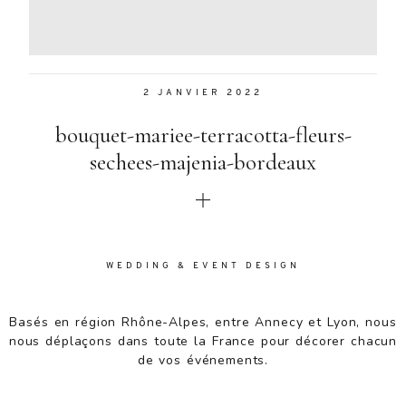
Aenean
lacinia
bibendum
nulla sed
2 JANVIER 2022
consectetur.
Aenean
bouquet-mariee-terracotta-fleurs-
lacinia
bibendum
sechees-majenia-bordeaux
nulla sed
consectetur.
Maecenas
faucibus
mollis
WEDDING & EVENT DESIGN
interdum.
Maecenas
faucibus
Basés en région Rhône-Alpes, entre Annecy et Lyon, nous
mollis
nous déplaçons dans toute la France pour décorer chacun
interdum.
de vos événements.
Etiam porta
sem