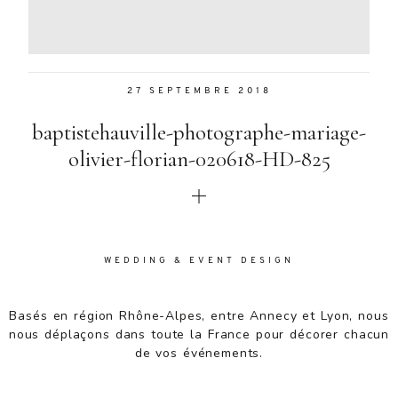
Aenean
lacinia
bibendum
nulla sed
27 SEPTEMBRE 2018
consectetur.
Aenean
baptistehauville-photographe-mariage-
lacinia
bibendum
olivier-florian-020618-HD-825
nulla sed
consectetur.
Maecenas
faucibus
mollis
WEDDING & EVENT DESIGN
interdum.
Maecenas
faucibus
Basés en région Rhône-Alpes, entre Annecy et Lyon, nous
mollis
nous déplaçons dans toute la France pour décorer chacun
interdum.
de vos événements.
Etiam porta
sem