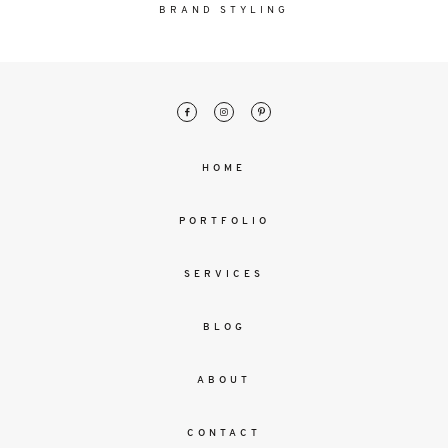
malesuada
BRAND STYLING
magna
mollis
euismod.
FO
HOME
ME
PORTFOLIO
SERVICES
BLOG
ABOUT
CONTACT