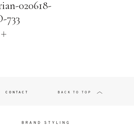
t
orian-020618-
-733
W ME
CONTACT
BACK TO TOP
BRAND STYLING