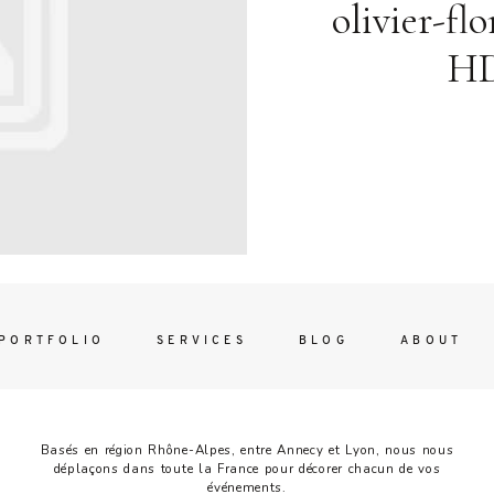
Contac
olivier-fl
ada magna
HD
FOLLO
PORTFOLIO
SERVICES
BLOG
ABOUT
Basés en région Rhône-Alpes, entre Annecy et Lyon, nous nous
déplaçons dans toute la France pour décorer chacun de vos
événements.