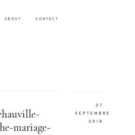
ABOUT
CONTACT
io
27
ehauville-
SEPTEMBRE
2018
he-mariage-