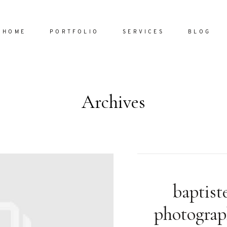
HOME
PORTFOLIO
SERVICES
BLOG
Archives
Home
Portfol
Services
ornare vel
Blog
ulla sed
baptist
dum nulla
About
s mollis
photograp
ollis