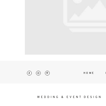
interdum. Etiam porta sem malesu
mollis euismod.
HOME
WEDDING & EVENT DESIGN