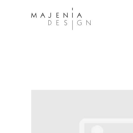
Dolor Tristique
Nullam quis risus eget urna mollis 
eu leo. Aenean lacinia bibendum n
consectetur. Aenean lacinia biben
sed consectetur. Maecenas faucibu
interdum. Maecenas faucibus m