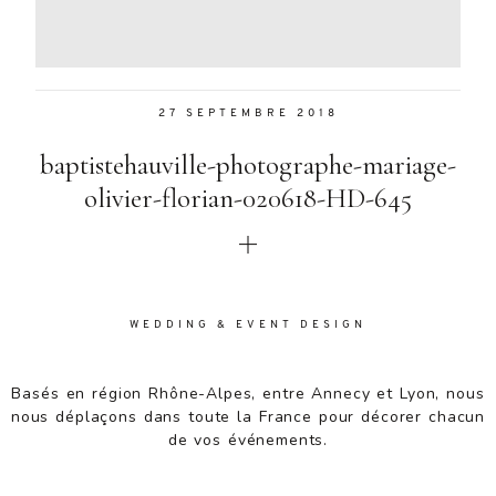
Aenean
lacinia
bibendum
nulla sed
27 SEPTEMBRE 2018
consectetur.
Aenean
baptistehauville-photographe-mariage-
lacinia
bibendum
olivier-florian-020618-HD-645
nulla sed
consectetur.
Maecenas
faucibus
mollis
WEDDING & EVENT DESIGN
interdum.
Maecenas
faucibus
Basés en région Rhône-Alpes, entre Annecy et Lyon, nous
mollis
nous déplaçons dans toute la France pour décorer chacun
interdum.
de vos événements.
Etiam porta
sem