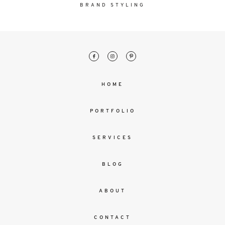
malesuada
BRAND STYLING
magna
mollis
euismod.
FO
HOME
ME
PORTFOLIO
SERVICES
BLOG
ABOUT
CONTACT