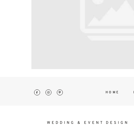
interdum. Etiam porta sem malesu
mollis euismod.
HOME
WEDDING & EVENT DESIGN