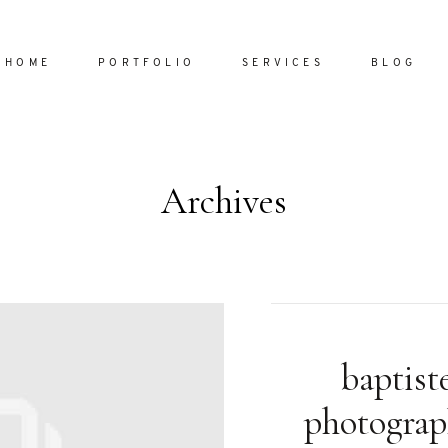
HOME
PORTFOLIO
SERVICES
BLOG
Archives
Home
Portfol
Services
ornare vel
Blog
ulla sed
baptist
dum nulla
About
s mollis
photograp
ollis