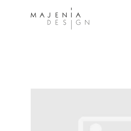
Dolor Tristique
Nullam quis risus eget urna mollis 
eu leo. Aenean lacinia bibendum n
consectetur. Aenean lacinia biben
sed consectetur. Maecenas faucibu
interdum. Maecenas faucibus m