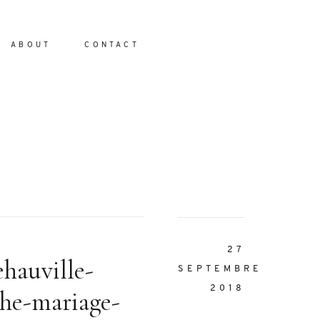
ABOUT
CONTACT
io
27
ehauville-
SEPTEMBRE
2018
he-mariage-