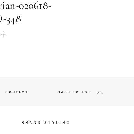
t
orian-020618-
-348
W ME
CONTACT
BACK TO TOP
BRAND STYLING