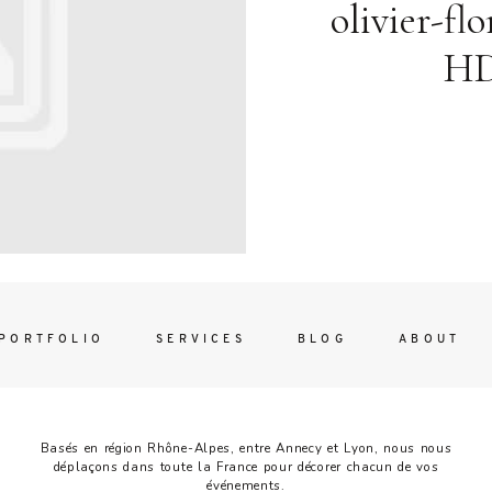
Contac
olivier-fl
ada magna
HD
FOLLO
PORTFOLIO
SERVICES
BLOG
ABOUT
Basés en région Rhône-Alpes, entre Annecy et Lyon, nous nous
déplaçons dans toute la France pour décorer chacun de vos
événements.