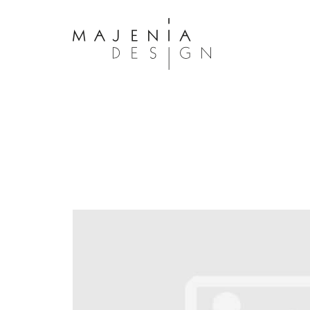
Dolor Tristique
Nullam quis risus eget urna mollis 
eu leo. Aenean lacinia bibendum n
consectetur. Aenean lacinia biben
sed consectetur. Maecenas faucibu
interdum. Maecenas faucibus m