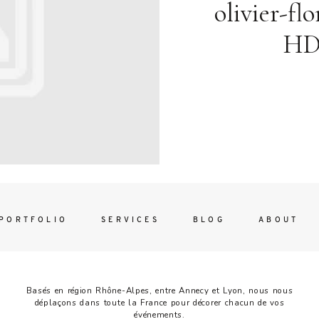
Contac
olivier-fl
ada magna
HD
FOLLO
PORTFOLIO
SERVICES
BLOG
ABOUT
Basés en région Rhône-Alpes, entre Annecy et Lyon, nous nous
déplaçons dans toute la France pour décorer chacun de vos
événements.