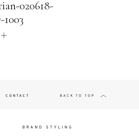
t
orian-020618-
-1003
W ME
CONTACT
BACK TO TOP
BRAND STYLING