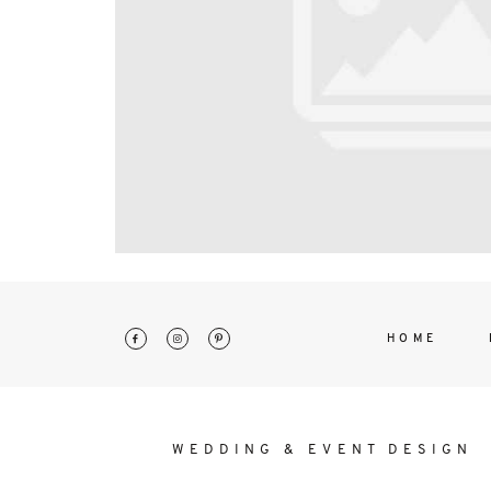
interdum. Etiam porta sem malesu
mollis euismod.
HOME
WEDDING & EVENT DESIGN