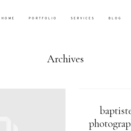
HOME
PORTFOLIO
SERVICES
BLOG
Archives
Home
Portfol
Services
ornare vel
Blog
ulla sed
baptist
dum nulla
About
s mollis
photograp
ollis