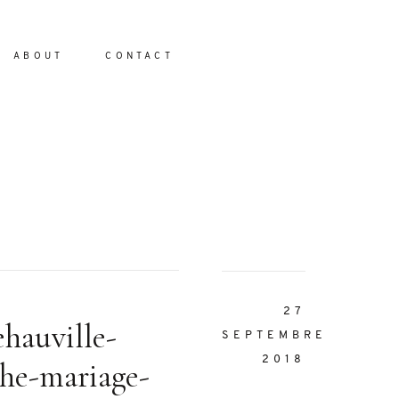
ABOUT
CONTACT
io
27
ehauville-
SEPTEMBRE
2018
he-mariage-