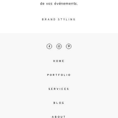
malesuada
de vos événements.
magna
mollis
euismod.
BRAND STYLING
FO
ME
HOME
PORTFOLIO
SERVICES
BLOG
ABOUT