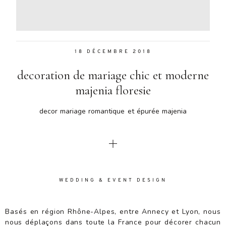
Aenean
lacinia
bibendum
nulla sed
18 DÉCEMBRE 2018
consectetur.
Aenean
decoration de mariage chic et moderne
lacinia
bibendum
majenia floresie
nulla sed
consectetur.
decor mariage romantique et épurée majenia
Maecenas
faucibus
mollis
interdum.
Maecenas
faucibus
WEDDING & EVENT DESIGN
mollis
interdum.
Etiam porta
Basés en région Rhône-Alpes, entre Annecy et Lyon, nous
sem
nous déplaçons dans toute la France pour décorer chacun