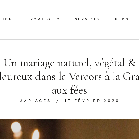
HOME
PORTFOLIO
SERVICES
BLOG
Un mariage naturel, végétal &
Home
leureux dans le Vercors à la Gr
Portfol
aux fées
Services
ornare vel
MARIAGES
/
17 FÉVRIER 2020
Blog
ulla sed
dum nulla
About
s mollis
ollis