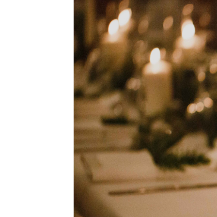
interdum. Etiam porta sem malesu
mollis euismod.