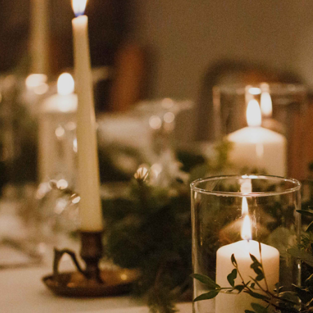
Contac
ada magna
FOLLO