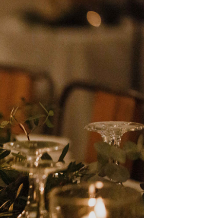
t
W ME