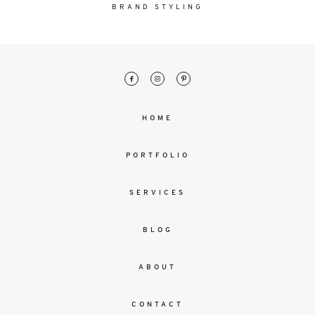
malesuada
BRAND STYLING
magna
mollis
euismod.
FO
HOME
ME
PORTFOLIO
SERVICES
BLOG
ABOUT
CONTACT