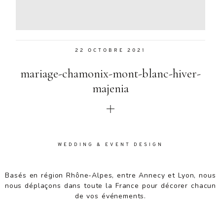
Aenean
lacinia
bibendum
nulla sed
22 OCTOBRE 2021
consectetur.
Aenean
mariage-chamonix-mont-blanc-hiver-
lacinia
bibendum
majenia
nulla sed
consectetur.
Maecenas
faucibus
mollis
WEDDING & EVENT DESIGN
interdum.
Maecenas
faucibus
Basés en région Rhône-Alpes, entre Annecy et Lyon, nous
mollis
nous déplaçons dans toute la France pour décorer chacun
interdum.
de vos événements.
Etiam porta
sem