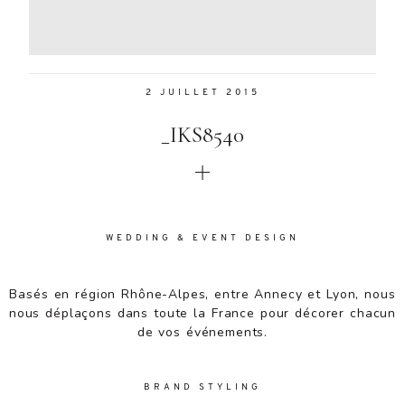
Aenean
lacinia
bibendum
nulla sed
2 JUILLET 2015
consectetur.
Aenean
_IKS8540
lacinia
bibendum
nulla sed
consectetur.
Maecenas
faucibus
WEDDING & EVENT DESIGN
mollis
interdum.
Basés en région Rhône-Alpes, entre Annecy et Lyon, nous
Maecenas
nous déplaçons dans toute la France pour décorer chacun
faucibus
de vos événements.
mollis
interdum.
Etiam porta
BRAND STYLING
sem