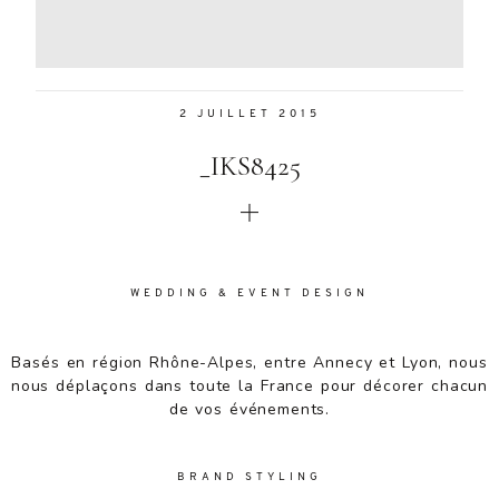
Aenean
lacinia
bibendum
nulla sed
2 JUILLET 2015
consectetur.
Aenean
_IKS8425
lacinia
bibendum
nulla sed
consectetur.
Maecenas
faucibus
WEDDING & EVENT DESIGN
mollis
interdum.
Basés en région Rhône-Alpes, entre Annecy et Lyon, nous
Maecenas
nous déplaçons dans toute la France pour décorer chacun
faucibus
de vos événements.
mollis
interdum.
Etiam porta
BRAND STYLING
sem