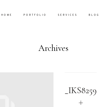
HOME
PORTFOLIO
SERVICES
BLOG
Archives
Home
Portfol
Services
ornare vel
Blog
ulla sed
_IKS8259
dum nulla
About
s mollis
ollis