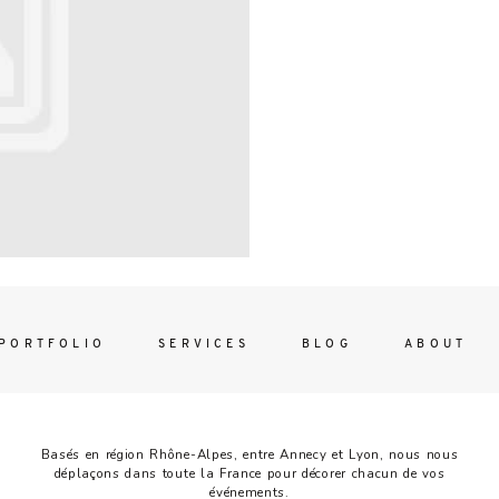
Contac
ada magna
FOLLO
PORTFOLIO
SERVICES
BLOG
ABOUT
Basés en région Rhône-Alpes, entre Annecy et Lyon, nous nous
déplaçons dans toute la France pour décorer chacun de vos
événements.