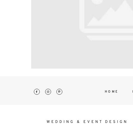
interdum. Etiam porta sem malesu
mollis euismod.
HOME
WEDDING & EVENT DESIGN