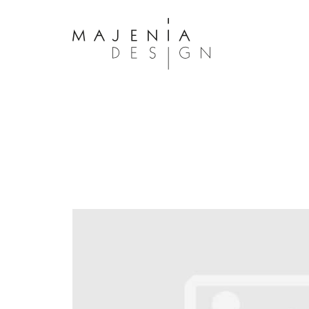
Dolor Tristique
Nullam quis risus eget urna mollis 
eu leo. Aenean lacinia bibendum n
consectetur. Aenean lacinia biben
sed consectetur. Maecenas faucibu
interdum. Maecenas faucibus m