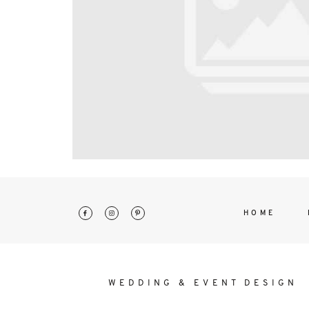
interdum. Etiam porta sem malesu
mollis euismod.
HOME
WEDDING & EVENT DESIGN