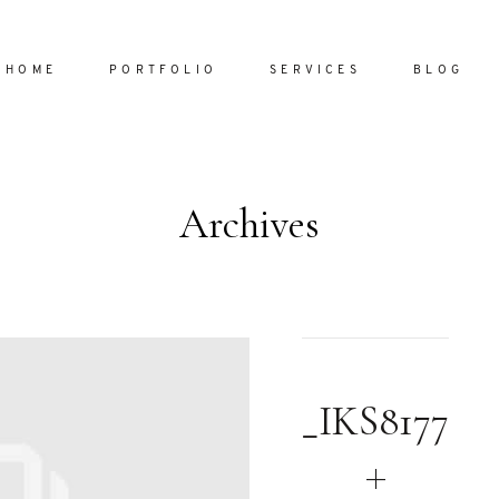
HOME
PORTFOLIO
SERVICES
BLOG
Archives
Home
Portfol
Services
ornare vel
Blog
ulla sed
_IKS8177
dum nulla
About
s mollis
ollis