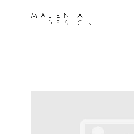
Dolor Tristique
Nullam quis risus eget urna mollis 
eu leo. Aenean lacinia bibendum n
consectetur. Aenean lacinia biben
sed consectetur. Maecenas faucibu
interdum. Maecenas faucibus m