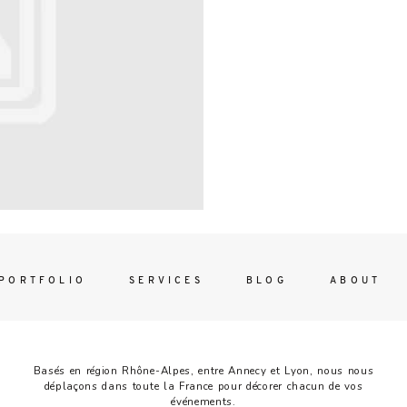
Contac
ada magna
FOLLO
PORTFOLIO
SERVICES
BLOG
ABOUT
Basés en région Rhône-Alpes, entre Annecy et Lyon, nous nous
déplaçons dans toute la France pour décorer chacun de vos
événements.