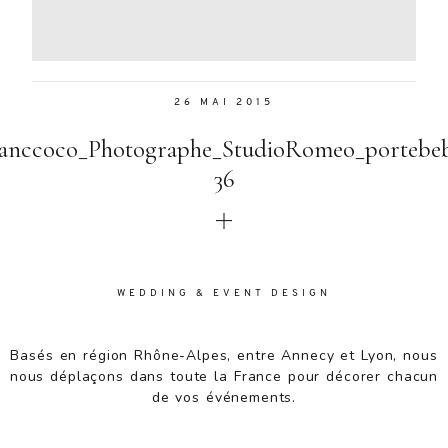
Aenean
lacinia
bibendum
nulla sed
26 MAI 2015
consectetur.
Aenean
anccoco_Photographe_StudioRomeo_portebe
lacinia
bibendum
36
nulla sed
consectetur.
Maecenas
faucibus
mollis
WEDDING & EVENT DESIGN
interdum.
Maecenas
faucibus
Basés en région Rhône-Alpes, entre Annecy et Lyon, nous
mollis
nous déplaçons dans toute la France pour décorer chacun
interdum.
de vos événements.
Etiam porta
sem