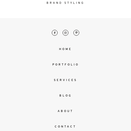
malesuada
BRAND STYLING
magna
mollis
euismod.
FO
HOME
ME
PORTFOLIO
SERVICES
BLOG
ABOUT
CONTACT