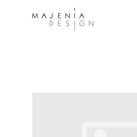
Dolor Tristique
Nullam quis risus eget urna mollis 
eu leo. Aenean lacinia bibendum n
consectetur. Aenean lacinia biben
sed consectetur. Maecenas faucibu
interdum. Maecenas faucibus m