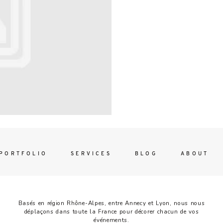
Contac
ada magna
FOLLO
PORTFOLIO
SERVICES
BLOG
ABOUT
Basés en région Rhône-Alpes, entre Annecy et Lyon, nous nous
déplaçons dans toute la France pour décorer chacun de vos
événements.