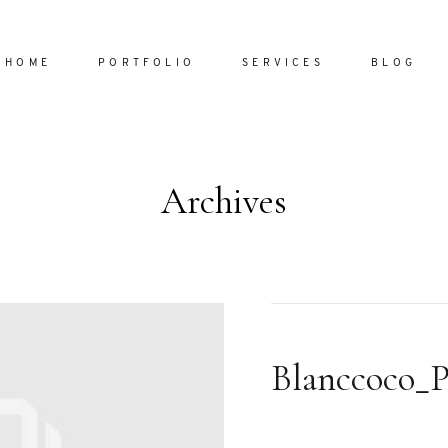
HOME
PORTFOLIO
SERVICES
BLOG
Archives
Home
Portfol
Services
ornare vel
Blog
ulla sed
Blanccoco_
dum nulla
About
s mollis
ollis