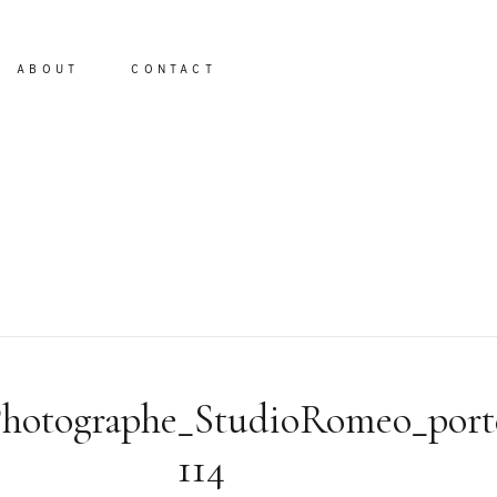
ABOUT
CONTACT
io
Photographe_StudioRomeo_port
114