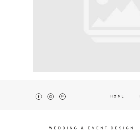
interdum. Etiam porta sem malesu
mollis euismod.
HOME
WEDDING & EVENT DESIGN