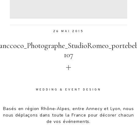
Aenean
lacinia
bibendum
nulla sed
26 MAI 2015
consectetur.
Aenean
anccoco_Photographe_StudioRomeo_portebe
lacinia
bibendum
107
nulla sed
consectetur.
Maecenas
faucibus
mollis
WEDDING & EVENT DESIGN
interdum.
Maecenas
faucibus
Basés en région Rhône-Alpes, entre Annecy et Lyon, nous
mollis
nous déplaçons dans toute la France pour décorer chacun
interdum.
de vos événements.
Etiam porta
sem