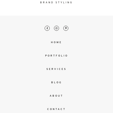
malesuada
BRAND STYLING
magna
mollis
euismod.
FO
HOME
ME
PORTFOLIO
SERVICES
BLOG
ABOUT
CONTACT