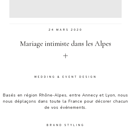
Aenean
lacinia
bibendum
nulla sed
24 MARS 2020
consectetur.
Aenean
Mariage intimiste dans les Alpes
lacinia
bibendum
nulla sed
consectetur.
Maecenas
faucibus
WEDDING & EVENT DESIGN
mollis
interdum.
Basés en région Rhône-Alpes, entre Annecy et Lyon, nous
Maecenas
nous déplaçons dans toute la France pour décorer chacun
faucibus
de vos événements.
mollis
interdum.
Etiam porta
BRAND STYLING
sem