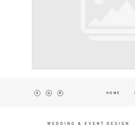
interdum. Etiam porta sem malesu
mollis euismod.
HOME
WEDDING & EVENT DESIGN