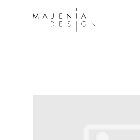
Dolor Tristique
Nullam quis risus eget urna mollis 
eu leo. Aenean lacinia bibendum n
consectetur. Aenean lacinia biben
sed consectetur. Maecenas faucibu
interdum. Maecenas faucibus m