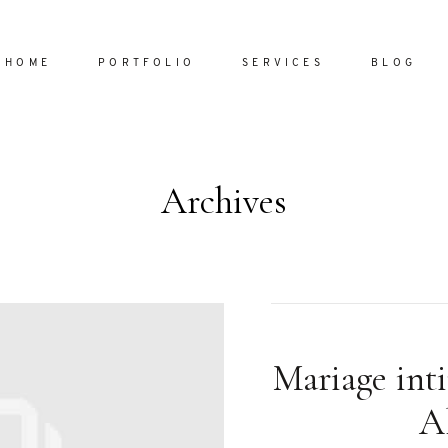
HOME
PORTFOLIO
SERVICES
BLOG
Archives
Home
Portfol
Services
ornare vel
Blog
ulla sed
Mariage inti
dum nulla
About
s mollis
A
ollis