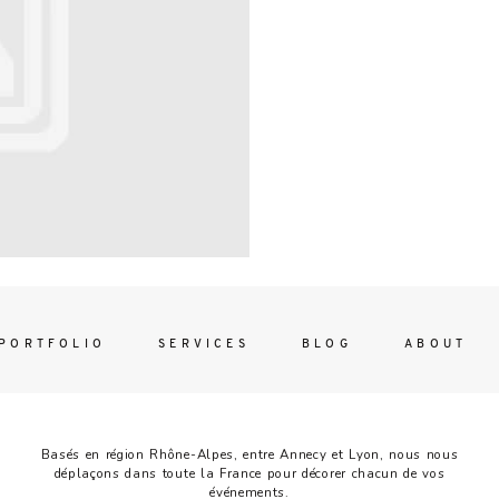
Contac
ada magna
FOLLO
PORTFOLIO
SERVICES
BLOG
ABOUT
Basés en région Rhône-Alpes, entre Annecy et Lyon, nous nous
déplaçons dans toute la France pour décorer chacun de vos
événements.