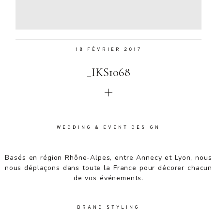
Aenean
lacinia
bibendum
nulla sed
18 FÉVRIER 2017
consectetur.
Aenean
_IKS1068
lacinia
bibendum
nulla sed
consectetur.
Maecenas
faucibus
WEDDING & EVENT DESIGN
mollis
interdum.
Basés en région Rhône-Alpes, entre Annecy et Lyon, nous
Maecenas
nous déplaçons dans toute la France pour décorer chacun
faucibus
de vos événements.
mollis
interdum.
Etiam porta
BRAND STYLING
sem